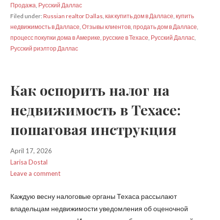
Продажа
,
Русский Даллас
Filed under:
Russian realtor Dallas
,
как купить дом в Далласе
,
купить
недвижимость в Далласе
,
Отзывы клиентов
,
продать дом в Далласе
,
процесс покупки дома в Америке
,
русские в Техасе
,
Русский Даллас
,
Русский риэлтор Даллас
Как оспорить налог на
недвижимость в Техасе:
пошаговая инструкция
April 17, 2026
Larisa Dostal
Leave a comment
Каждую весну налоговые органы Техаса рассылают
владельцам недвижимости уведомления об оценочной