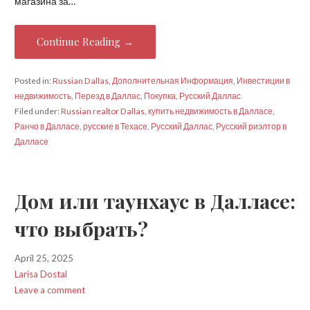
магазина за…
Continue Reading →
Posted in:
Russian Dallas
,
Дополнительная Информация
,
Инвестиции в
недвижимость
,
Перезд в Даллас
,
Покупка
,
Русский Даллас
Filed under:
Russian realtor Dallas
,
купить недвижимость в Далласе
,
Ранчо в Далласе
,
русские в Техасе
,
Русский Даллас
,
Русский риэлтор в
Далласе
Дом или таунхаус в Далласе:
что выбрать?
April 25, 2025
Larisa Dostal
Leave a comment