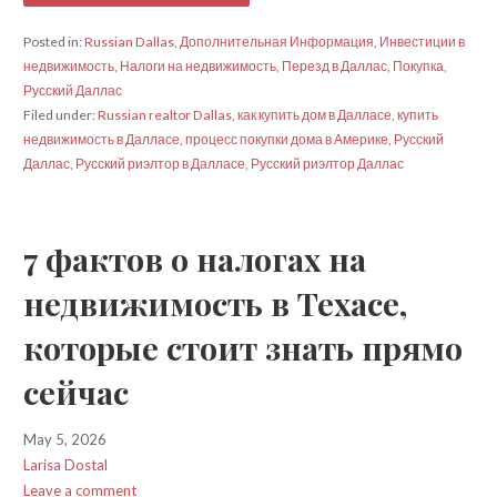
Posted in:
Russian Dallas
,
Дополнительная Информация
,
Инвестиции в
недвижимость
,
Налоги на недвижимость
,
Перезд в Даллас
,
Покупка
,
Русский Даллас
Filed under:
Russian realtor Dallas
,
как купить дом в Далласе
,
купить
недвижимость в Далласе
,
процесс покупки дома в Америке
,
Русский
Даллас
,
Русский риэлтор в Далласе
,
Русский риэлтор Даллас
7 фактов о налогах на
недвижимость в Техасе,
которые стоит знать прямо
сейчас
May 5, 2026
Larisa Dostal
Leave a comment