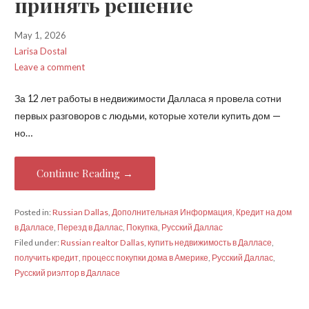
принять решение
May 1, 2026
Larisa Dostal
Leave a comment
За 12 лет работы в недвижимости Далласа я провела сотни
первых разговоров с людьми, которые хотели купить дом —
но…
Continue Reading →
Posted in:
Russian Dallas
,
Дополнительная Информация
,
Кредит на дом
в Далласе
,
Перезд в Даллас
,
Покупка
,
Русский Даллас
Filed under:
Russian realtor Dallas
,
купить недвижимость в Далласе
,
получить кредит
,
процесс покупки дома в Америке
,
Русский Даллас
,
Русский риэлтор в Далласе