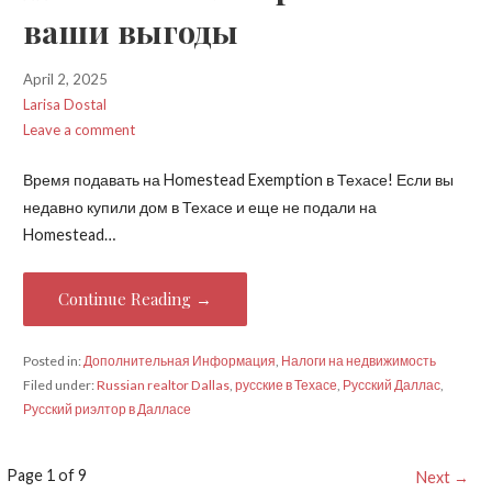
ваши выгоды
April 2, 2025
Larisa Dostal
Leave a comment
Время подавать на Homestead Exemption в Техасе! Если вы
недавно купили дом в Техасе и еще не подали на
Homestead…
Continue Reading →
Posted in:
Дополнительная Информация
,
Налоги на недвижимость
Filed under:
Russian realtor Dallas
,
русские в Техасе
,
Русский Даллас
,
Русский риэлтор в Далласе
Post
Page 1 of 9
Next →