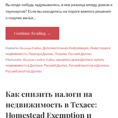
Вы когда-нибудь задумывались, в чем разница между домом и
таунхаусом? Если вы находитесь на пороге важного решения
о покупке жилья…
Continue Reading →
Posted in:
Russian Dallas
,
Дополнительная Информация
,
Инвестиции в
недвижимость
,
Перезд в Даллас
,
Покупка
,
Русский Даллас
Filed under:
Russian realtor Dallas
,
как купить дом в Далласе
,
купить
недвижимость в Далласе
,
Русский Даллас
,
Русский риэлтор в Далласе
,
Русский риэлтор Даллас
Как снизить налоги на
недвижимость в Техасе:
Homestead Exemption и