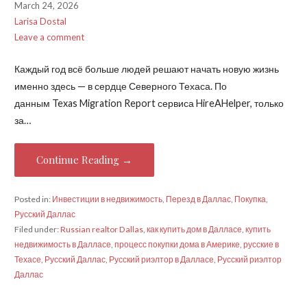
March 24, 2026
Larisa Dostal
Leave a comment
Каждый год всё больше людей решают начать новую жизнь
именно здесь — в сердце Северного Техаса. По
данным Texas Migration Report сервиса HireAHelper, только
за…
Continue Reading →
Posted in:
Инвестиции в недвижимость
,
Перезд в Даллас
,
Покупка
,
Русский Даллас
Filed under:
Russian realtor Dallas
,
как купить дом в Далласе
,
купить
недвижимость в Далласе
,
процесс покупки дома в Америке
,
русские в
Техасе
,
Русский Даллас
,
Русский риэлтор в Далласе
,
Русский риэлтор
Даллас