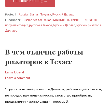
Continue Reading →
Posted in:
Russian Dallas
,
Покупка
,
Русский Даллас
Filed under:
Russian realtor Dallas
,
купить недвижимость в Далласе
,
получить кредит
,
русские в Техасе
,
Русский Даллас
,
Русский риэлтор в
Далласе
В чем отличие работы
риэлторов в Техасе
Larisa Dostal
Leave a comment
Я, русскоязычный риэлтор в Далласе, работающий в Техасе,
не продаю вам недвижимость, а помогаю приобрести,
представляя именно ваши интересы. В…