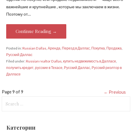
важнейшие и крупнейшие , которые мы заключаем в жизни.
Поэтому от…
Continue Reading →
Posted in:
Russian Dallas
,
Аренда
,
Перезд в Даллас
,
Покупка
,
Продажа
,
Русский Даллас
Filed under:
Russian realtor Dallas
,
купить недвижимость в Далласе
,
получить кредит
,
русские в Техасе
,
Русский Даллас
,
Русский риэлтор в
Далласе
Post
Page 9 of 9
← Previous
Search
navigation
for:
Категории