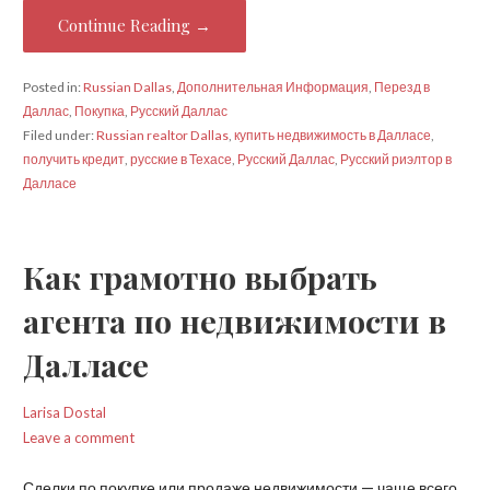
Continue Reading →
Posted in:
Russian Dallas
,
Дополнительная Информация
,
Перезд в
Даллас
,
Покупка
,
Русский Даллас
Filed under:
Russian realtor Dallas
,
купить недвижимость в Далласе
,
получить кредит
,
русские в Техасе
,
Русский Даллас
,
Русский риэлтор в
Далласе
Как грамотно выбрать
агента по недвижимости в
Далласе
Larisa Dostal
Leave a comment
Сделки по покупке или продаже недвижимости — чаще всего