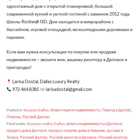
одноэтажный дом с открытой планировкой, большой
современной кухней и уютной гостиной с камином 2012 года.
Школы Rockwall ISD. Дом находится в микрорайоне с
бассейном, игровой площадкой, велосипедными дорожками и
парками.
Если вам нужна консультация по покупке или продаже
недвижимости – звоните мне, вашему риэлтору в Далласе и
пригородах!
Larisa Dostal, Dallas Luxury Realty
972.464.8385
larisadostal@gmail.com
Posted in:
Russian Dallas
,
Инвестиции в недвижимость
,
Перезд в Даллас
,
Покупка
,
Русский Даллас
Filed under:
Russian realtor Dallas
,
купить недвижимость в Далласе
,
продать дом в Далласе
,
процесс покупки дома в Америке
,
русские в
Техасе
,
Русский Даллас
,
Русский риэлтор в Далласе
,
Русский риэлтор