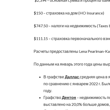
$2,394 – основная сумма и проценты банка (
$150 – страховка на дом (HO Insurance)
$747.50 – налоги на недвижимость (Taxes b
$111.15 – страховка первоначального взн
Расчеты предоставлены Lena Pearlman-Katse
По данным на январь этого года цены выро
В графстве
Даллас
средняя цена в 
по сравнению с январем 2022 г. Был
году.
Графство
Дентон
– недвижимость по
выставлено на 20,0% больше домов,