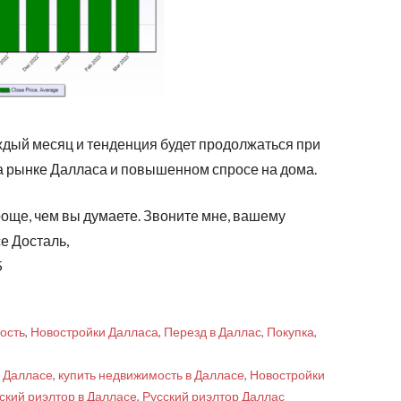
дый месяц и тенденция будет продолжаться при
 рынке Далласа и повышенном спросе на дома.
роще, чем вы думаете. Звоните мне, вашему
е Досталь,
5
ость
,
Новостройки Далласа
,
Перезд в Даллас
,
Покупка
,
в Далласе
,
купить недвижимость в Далласе
,
Новостройки
ский риэлтор в Далласе
,
Русский риэлтор Даллас