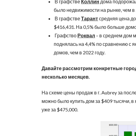
В графстве
Коллин
дома подорожал
было недвижимости на рынке, чем в
В графстве
Тарант
средняя цена дом
$416,431. На 0,5% было больше домо
Графство
Роквал
– в среднем дом м
поднялась на 4,4% по сравнению с 
домов, чем в 2022 году.
Давайте рассмотрим конкретные город
несколько месяцев.
На схеме цены продаж в г. Aubrey за посл
можно было купить дом за $409 тысячи, в я
уже за $475,000.