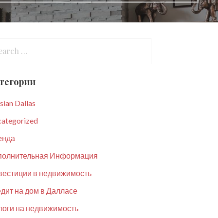
arch
:
тегории
sian Dallas
ategorized
енда
полнительная Информация
вестиции в недвижимость
дит на дом в Далласе
оги на недвижимость