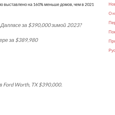
Но
ло выставлено на 160% меньше домов, чем в 2021
О н
Пер
Далласе за $390,000 зимой 2023?
По
ере за $389,980
Пр
Рус
в Ford Worth, TX $390,000.