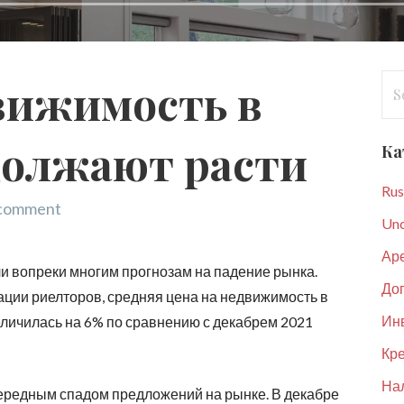
Se
вижимость в
for
должают расти
Ка
Rus
 comment
Unc
Ар
и вопреки многим прогнозам на падение рынка.
До
ции риелторов, средняя цена на недвижимость в
Ин
еличилась на 6% по сравнению с декабрем 2021
Кре
Нал
чередным спадом предложений на рынке. В декабре