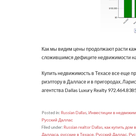
Как мы видим цены продолжают расти каж
сложившимся дефиците недвижимости на
Купить недвижимость в Техасе все еще п
риэлтору в Далласе и в пригородах, Ларис
агентства Dallas Luxury Realty 972.464.838
Posted in:
Russian Dallas
,
Инвестиции в недвижим
Русский Даллас
Filed under:
Russian realtor Dallas
,
как купить дом 
Далласа
,
русские в Техасе
,
Русский Даллас
,
Рус