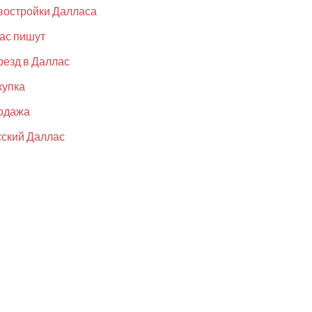
востройки Далласа
ас пишут
езд в Даллас
купка
одажа
ский Даллас