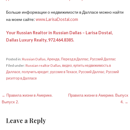
Больше информации о недвижимости в Далласе можно найти
на моем сайте:
www.LarisaDostal.com
Your Russian Realtor in Russian Dallas – Larisa Dostal,
Dallas Luxury Realty, 972.464.8385.
Posted in:
Russian Dallas
,
Аренда
,
Перезд в Даллас
,
Русский Даллас
Filed under:
Russian realtor Dallas
,
видео
,
купить недвижимость в
Далласе
,
получить кредит
,
русские в Техасе
,
Русский Даллас
,
Русский
риэлтор в Далласе
Post
← Правила жизни в Америке.
Правила жизни в Америке. Выпуск
Выпуск 2.
4. →
navigation
Leave a Reply