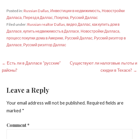
Posted in:
Russian Dallas
,
Инвестиции в недвижимость
,
Новостройки
Далласа
,
Перезд в Даллас
,
Покупка
,
Русский Даллас
Filed under:
Russian realtor Dallas
,
видео Даллас
,
как купить дом в
Далласе
,
купить недвижимость в Далласе
,
Новостройки Далласа
,
процесс покупки дома в Америке
,
Русский Даллас
,
Русский риэлтор в
Далласе
,
Русский риэлтор Даллас
Post
← Есть ли в Далласе “русские”
Существуют ли налоговые льготы и
районы?
скидки в Техасе? →
navigation
Leave a Reply
Your email address will not be published.
Required fields are
marked
*
Comment
*