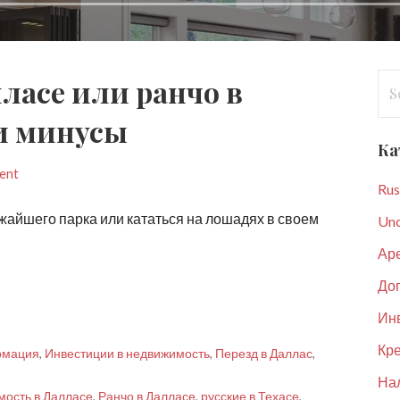
Se
ласе или ранчо в
for
и минусы
Ка
ent
Rus
жайшего парка или кататься на лошадях в своем
Unc
Ар
До
Ин
Кре
рмация
,
Инвестиции в недвижимость
,
Перезд в Даллас
,
Нал
мость в Далласе
,
Ранчо в Далласе
,
русские в Техасе
,