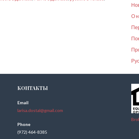
Но
О н
Пер
По
Пр
Рус
КОНТАКТЫ
Email
larisa.dostal@gmail.com
Bro
Phone
(972) 464-8385