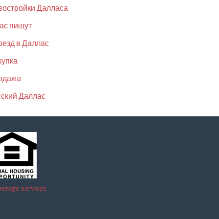
востройки Далласа
ас пишут
езд в Даллас
купка
одажа
ский Даллас
kerage services