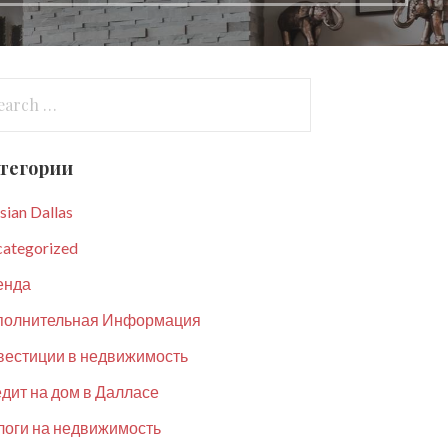
arch
:
тегории
sian Dallas
ategorized
енда
полнительная Информация
вестиции в недвижимость
дит на дом в Далласе
оги на недвижимость