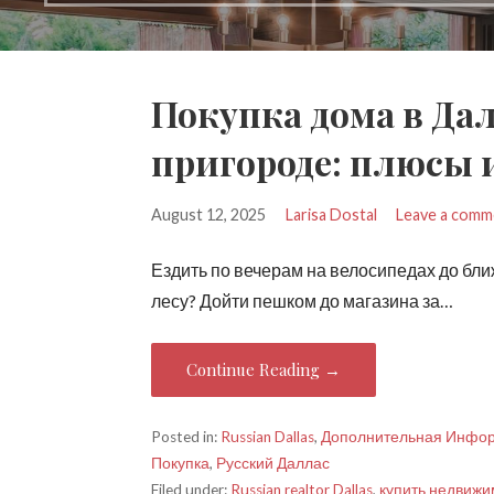
Покупка дома в Дал
пригороде: плюсы 
August 12, 2025
Larisa Dostal
Leave a comm
Ездить по вечерам на велосипедах до бли
лесу? Дойти пешком до магазина за…
Continue Reading →
Posted in:
Russian Dallas
,
Дополнительная Инфо
Покупка
,
Русский Даллас
Filed under:
Russian realtor Dallas
,
купить недвижи