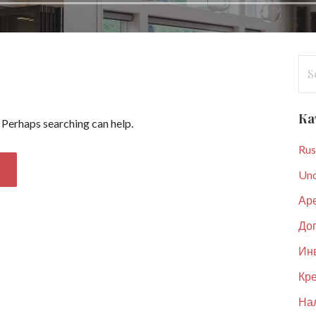
Se
for
Ка
. Perhaps searching can help.
Rus
Unc
Ар
До
Ин
Кре
Нал