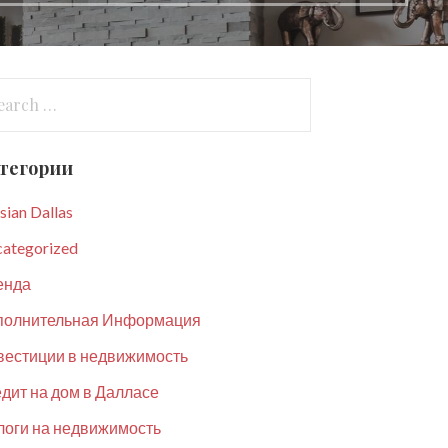
arch
:
тегории
sian Dallas
ategorized
енда
полнительная Информация
вестиции в недвижимость
дит на дом в Далласе
оги на недвижимость