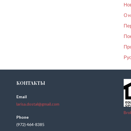
Но
О н
Пер
По
Пр
Рус
КОНТАКТЫ
Email
larisa.dostal@gmail.com
Bro
Phone
(972) 464-8385