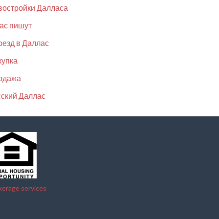
востройки Далласа
ас пишут
езд в Даллас
купка
одажа
ский Даллас
kerage services