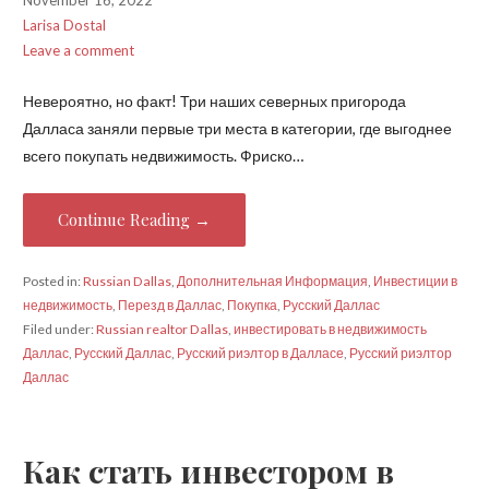
November 16, 2022
Larisa Dostal
Leave a comment
Невероятно, но факт! Три наших северных пригорода
Далласа заняли первые три места в категории, где выгоднее
всего покупать недвижимость. Фриско…
Continue Reading →
Posted in:
Russian Dallas
,
Дополнительная Информация
,
Инвестиции в
недвижимость
,
Перезд в Даллас
,
Покупка
,
Русский Даллас
Filed under:
Russian realtor Dallas
,
инвестировать в недвижимость
Даллас
,
Русский Даллас
,
Русский риэлтор в Далласе
,
Русский риэлтор
Даллас
Как стать инвестором в