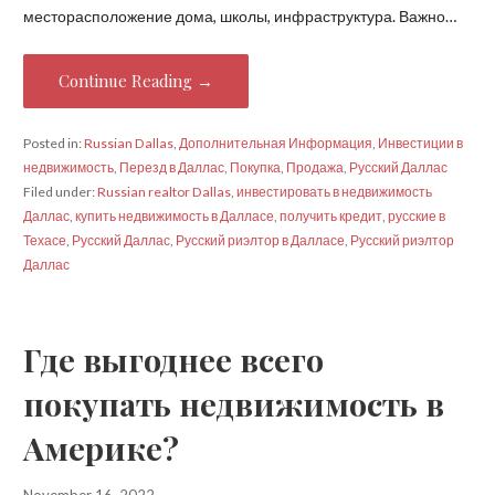
месторасположение дома, школы, инфраструктура. Важно…
Continue Reading →
Posted in:
Russian Dallas
,
Дополнительная Информация
,
Инвестиции в
недвижимость
,
Перезд в Даллас
,
Покупка
,
Продажа
,
Русский Даллас
Filed under:
Russian realtor Dallas
,
инвестировать в недвижимость
Даллас
,
купить недвижимость в Далласе
,
получить кредит
,
русские в
Техасе
,
Русский Даллас
,
Русский риэлтор в Далласе
,
Русский риэлтор
Даллас
Где выгоднее всего
покупать недвижимость в
Америке?