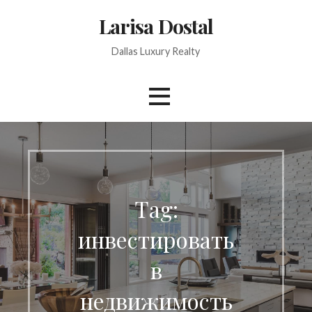
Skip
Larisa Dostal
to
content
Dallas Luxury Realty
Tag:
инвестировать
в
недвижимость