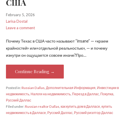
США
February 5, 2026
Larisa Dostal
Leave a comment
Почему Техас в США часто называют “insane” — «краем
крайностей» или«отдельной реальностью», — и почему
изнутри он ощущается совсем иначе?Про…
Continue Reading →
Posted in:
Russian Dallas
,
Дополнительная Информация
,
Инвестиции в
недвижимость
,
Налоги на недвижимость
,
Перезд в Даллас
,
Покупка
,
Русский Даллас
Filed under:
Russian realtor Dallas
,
как купить дом в Далласе
,
купить
недвижимость в Далласе
,
Русский Даллас
,
Русский риэлтор Даллас