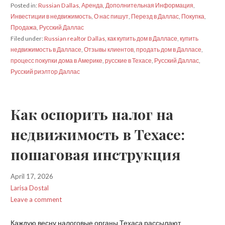
Posted in:
Russian Dallas
,
Аренда
,
Дополнительная Информация
,
Инвестиции в недвижимость
,
О нас пишут
,
Перезд в Даллас
,
Покупка
,
Продажа
,
Русский Даллас
Filed under:
Russian realtor Dallas
,
как купить дом в Далласе
,
купить
недвижимость в Далласе
,
Отзывы клиентов
,
продать дом в Далласе
,
процесс покупки дома в Америке
,
русские в Техасе
,
Русский Даллас
,
Русский риэлтор Даллас
Как оспорить налог на
недвижимость в Техасе:
пошаговая инструкция
April 17, 2026
Larisa Dostal
Leave a comment
Каждую весну налоговые органы Техаса рассылают