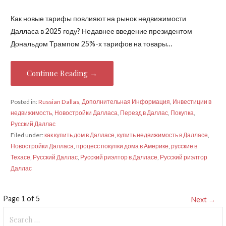
Как новые тарифы повлияют на рынок недвижимости
Далласа в 2025 году? Недавнее введение президентом
Дональдом Трампом 25%-х тарифов на товары…
Continue Reading →
Posted in:
Russian Dallas
,
Дополнительная Информация
,
Инвестиции в
недвижимость
,
Новостройки Далласа
,
Перезд в Даллас
,
Покупка
,
Русский Даллас
Filed under:
как купить дом в Далласе
,
купить недвижимость в Далласе
,
Новостройки Далласа
,
процесс покупки дома в Америке
,
русские в
Техасе
,
Русский Даллас
,
Русский риэлтор в Далласе
,
Русский риэлтор
Даллас
Post
Page 1 of 5
Next →
Search
navigation
for: