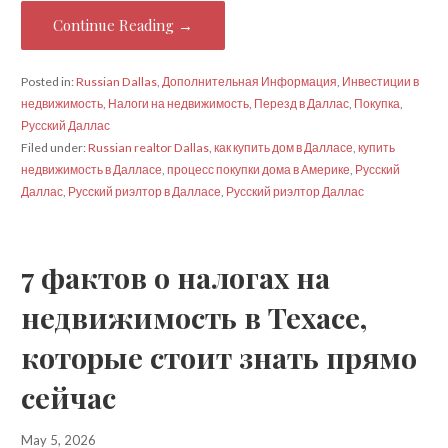
Continue Reading →
Posted in:
Russian Dallas
,
Дополнительная Информация
,
Инвестиции в
недвижимость
,
Налоги на недвижимость
,
Перезд в Даллас
,
Покупка
,
Русский Даллас
Filed under:
Russian realtor Dallas
,
как купить дом в Далласе
,
купить
недвижимость в Далласе
,
процесс покупки дома в Америке
,
Русский
Даллас
,
Русский риэлтор в Далласе
,
Русский риэлтор Даллас
7 фактов о налогах на
недвижимость в Техасе,
которые стоит знать прямо
сейчас
May 5, 2026