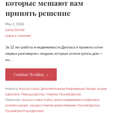
которые мешают вам
принять решение
May 1, 2026
Larisa Dostal
Leave a comment
За 12 лет работы в недвижимости Далласа я провела сотни
первых разговоров с людьми, которые хотели купить дом —
но…
Continue Reading →
Posted in:
Russian Dallas
,
Дополнительная Информация
,
Кредит на дом
в Далласе
,
Перезд в Даллас
,
Покупка
,
Русский Даллас
Filed under:
Russian realtor Dallas
,
купить недвижимость в Далласе
,
получить кредит
,
процесс покупки дома в Америке
,
Русский Даллас
,
Русский риэлтор в Далласе