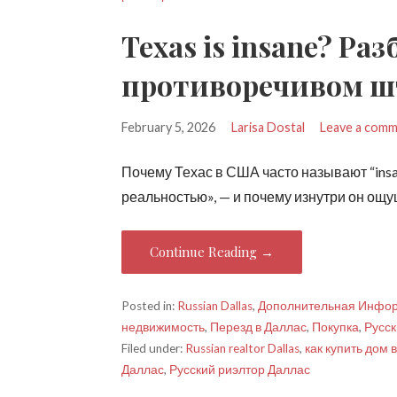
Texas is insane? Ра
противоречивом ш
February 5, 2026
Larisa Dostal
Leave a com
Почему Техас в США часто называют “ins
реальностью», — и почему изнутри он ощ
Continue Reading →
Posted in:
Russian Dallas
,
Дополнительная Инфо
недвижимость
,
Перезд в Даллас
,
Покупка
,
Русс
Filed under:
Russian realtor Dallas
,
как купить дом 
Даллас
,
Русский риэлтор Даллас