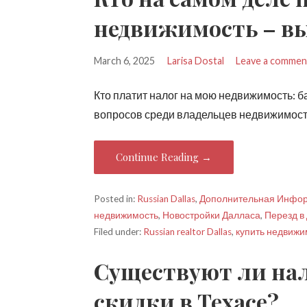
недвижимость – вы
March 6, 2025
Larisa Dostal
Leave a commen
Кто платит налог на мою недвижимость: б
вопросов среди владельцев недвижимост
Continue Reading →
Posted in:
Russian Dallas
,
Дополнительная Инфо
недвижимость
,
Новостройки Далласа
,
Перезд в
Filed under:
Russian realtor Dallas
,
купить недвижи
Существуют ли на
скидки в Техасе?