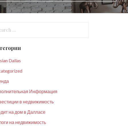
arch
:
тегории
sian Dallas
ategorized
енда
полнительная Информация
вестиции в недвижимость
дит на дом в Далласе
оги на недвижимость