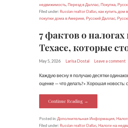
недвижимость
,
Перезд в Даллас
,
Покупка
,
Русс
Filed under:
Russian realtor Dallas
,
как купить дом 
покупки дома в Америке
,
Русский Даллас
,
Русск
7 фактов о налогах
Техасе, которые ст
May 5, 2026
Larisa Dostal
Leave a comment
Каждую весну я получаю десятки одинак
оценке — что делать?» Хорошая новость: 
Continue Reading →
Posted in:
Дополнительная Информация
,
Налог
Filed under:
Russian realtor Dallas
,
Налоги на недв