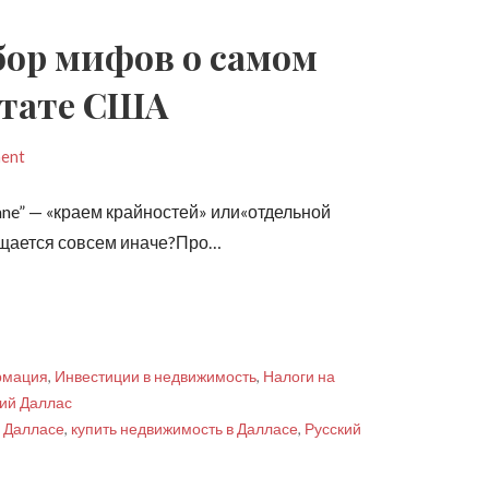
збор мифов о самом
тате США
ment
ane” — «краем крайностей» или«отдельной
ущается совсем иначе?Про…
рмация
,
Инвестиции в недвижимость
,
Налоги на
кий Даллас
в Далласе
,
купить недвижимость в Далласе
,
Русский