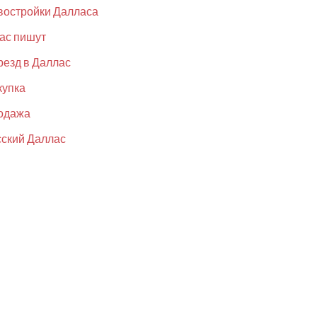
востройки Далласа
ас пишут
езд в Даллас
купка
одажа
ский Даллас