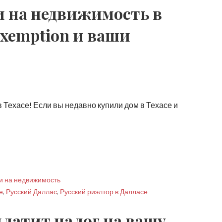
и на недвижимость в
Exemption и ваши
 Техасе! Если вы недавно купили дом в Техасе и
и на недвижимость
е
,
Русский Даллас
,
Русский риэлтор в Далласе
платит налог на вашу