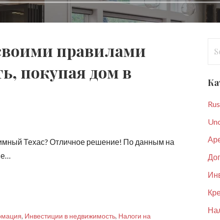
Se
 своими правилами
for
ь, покупая дом в
Ка
Rus
Unc
Ар
иимный Техас? Отличное решение! По данным на
не…
До
Ин
Кре
Нал
рмация
,
Инвестиции в недвижимость
,
Налоги на