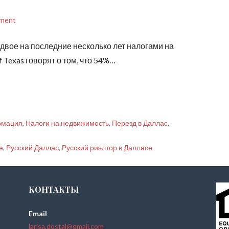
mment
вое на последние несколько лет налогами на
 Texas говорят о том, что 54%…
рмация
,
Налоги на недвижимость
,
Перезд в Даллас
,
е
,
Русский Даллас
,
Русский риэлтор в Далласе
КОНТАКТЫ
Email
larisa.dostal@gmail.com