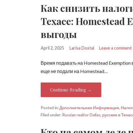
Как снизить налог
Техасе: Homestead 
выгоды
April 2, 2025
Larisa Dostal
Leave a comment
Время подавать на Homestead Exemption в
еще не подали на Homestead…
Continue Reading →
Posted in:
Дополнительная Информация
,
Налог
Filed under:
Russian realtor Dallas
,
русские в Техас
Кто на самом деле 