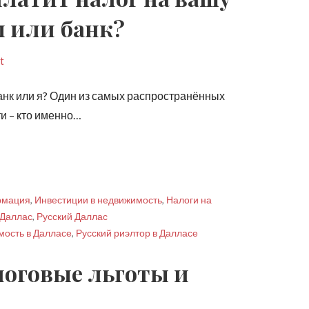
 или банк?
t
анк или я? Один из самых распространённых
и – кто именно…
рмация
,
Инвестиции в недвижимость
,
Налоги на
 Даллас
,
Русский Даллас
мость в Далласе
,
Русский риэлтор в Далласе
логовые льготы и