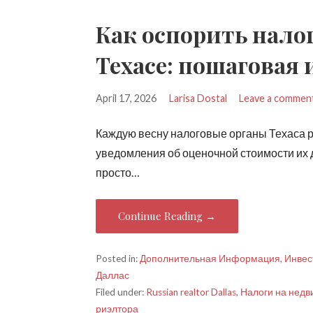
Как оспорить нало
Техасе: пошаговая
April 17, 2026
Larisa Dostal
Leave a commen
Каждую весну налоговые органы Техаса
уведомления об оценочной стоимости их
просто…
Continue Reading →
Posted in:
Дополнительная Информация
,
Инвес
Даллас
Filed under:
Russian realtor Dallas
,
Налоги на недв
риэлтора