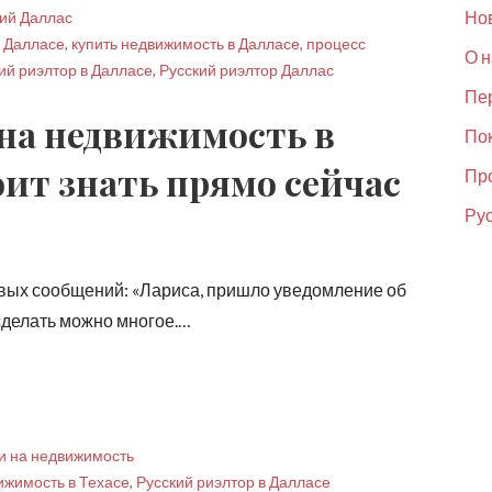
Но
кий Даллас
в Далласе
,
купить недвижимость в Далласе
,
процесс
О н
ий риэлтор в Далласе
,
Русский риэлтор Даллас
Пер
 на недвижимость в
По
оит знать прямо сейчас
Пр
Рус
овых сообщений: «Лариса, пришло уведомление об
сделать можно многое.…
и на недвижимость
ижимость в Техасе
,
Русский риэлтор в Далласе