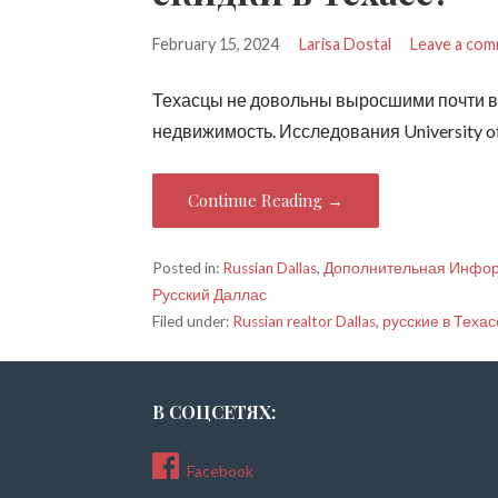
February 15, 2024
Larisa Dostal
Leave a co
Техасцы не довольны выросшими почти вд
недвижимость. Исследования University of
Continue Reading →
Posted in:
Russian Dallas
,
Дополнительная Инфо
Русский Даллас
Filed under:
Russian realtor Dallas
,
русские в Техас
В СОЦСЕТЯХ:
Facebook